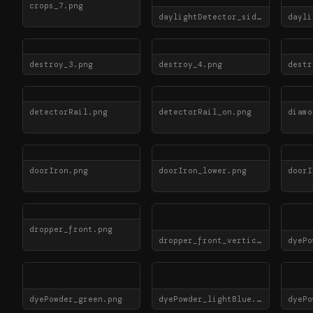
crops_7.png
daylightDetector_side.png
destroy_3.png
destroy_4.png
destr
detectorRail.png
detectorRail_on.png
diamo
doorIron.png
doorIron_lower.png
doorI
dropper_front.png
dropper_front_vertical.png
dyePo
dyePowder_green.png
dyePowder_lightBlue.png
dyePo