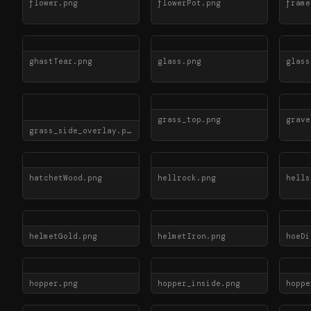
flower.png
flowerPot.png
frame
ghastTear.png
glass.png
glass
grass_top.png
grave
grass_side_overlay.png
hatchetWood.png
hellrock.png
hells
helmetGold.png
helmetIron.png
hoeDi
hopper.png
hopper_inside.png
hoppe