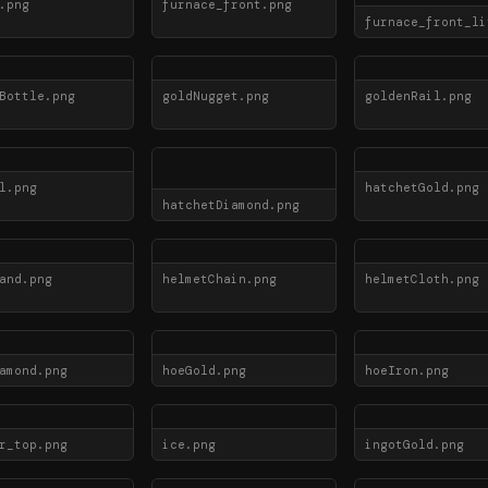
.png
furnace_front.png
furnace_front_li
Bottle.png
goldNugget.png
goldenRail.png
l.png
hatchetGold.png
hatchetDiamond.png
and.png
helmetChain.png
helmetCloth.png
amond.png
hoeGold.png
hoeIron.png
r_top.png
ice.png
ingotGold.png