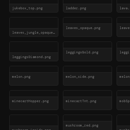
jukebox_top.png
ladder.png
lava.
leaves_opaque.png
leave
leaves_jungle_opaque.png
leggingsGold.png
leggi
leggingsDiamond.png
melon.png
melon_side.png
melon
minecartHopper.png
minecartTnt.png
mobSp
mushroom_red.png