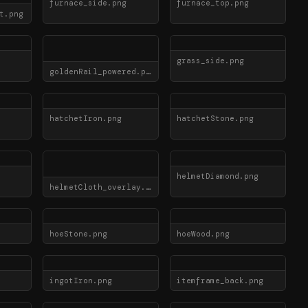
furnace_side.png
furnace_top.png
t.png
grass_side.png
goldenRail_powered.png
hatchetIron.png
hatchetStone.png
helmetDiamond.png
helmetCloth_overlay.png
hoeStone.png
hoeWood.png
ingotIron.png
itemframe_back.png