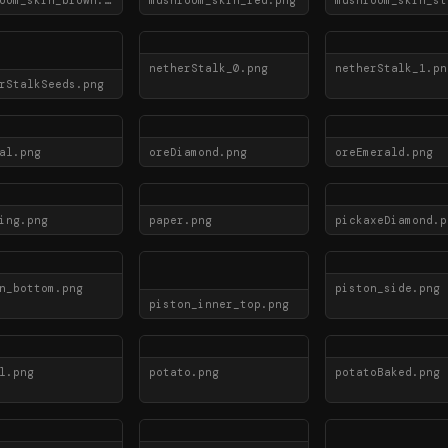
mushroom_skin_brown.png
mushroom_skin_red.png
netherStalk_0.png
netherStalk_1.pn
rStalkSeeds.png
al.png
oreDiamond.png
oreEmerald.png
ing.png
paper.png
pickaxeDiamond.p
n_bottom.png
piston_side.png
piston_inner_top.png
l.png
potato.png
potatoBaked.png