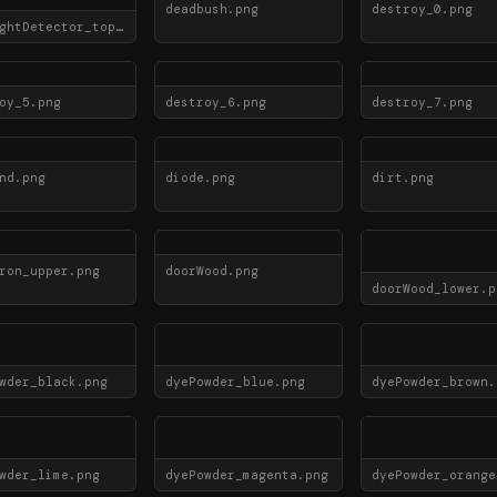
deadbush.png
destroy_0.png
daylightDetector_top.png
oy_5.png
destroy_6.png
destroy_7.png
nd.png
diode.png
dirt.png
ron_upper.png
doorWood.png
doorWood_lower.p
wder_black.png
dyePowder_blue.png
dyePowder_brown.
wder_lime.png
dyePowder_magenta.png
dyePowder_orange