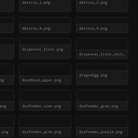
destroy_1.png
destroy_2.png
destroy_8.png
destroy_9.png
dispenser_front.png
dispenser_front_vertical.png
dragonEgg.png
ng
doorWood_upper.png
png
dyePowder_cyan.png
dyePowder_gray.png
.png
dyePowder_pink.png
dyePowder_purple.png