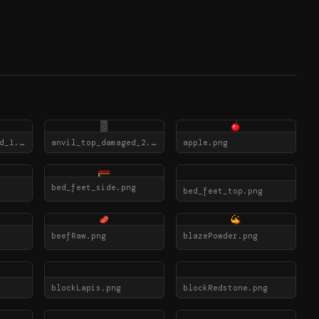
anvil_top_damaged_1.png
anvil_top_damaged_2.png
apple.png
bed_feet_side.png
bed_feet_top.png
beefRaw.png
blazePowder.png
blockLapis.png
blockRedstone.png