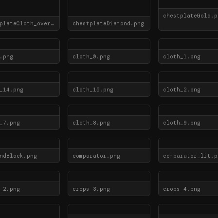
chestplateGold.p
chestplateCloth_overlay.png
chestplateDiamond.png
.png
cloth_0.png
cloth_1.png
_14.png
cloth_15.png
cloth_2.png
_7.png
cloth_8.png
cloth_9.png
ndBlock.png
comparator.png
comparator_lit.p
_2.png
crops_3.png
crops_4.png