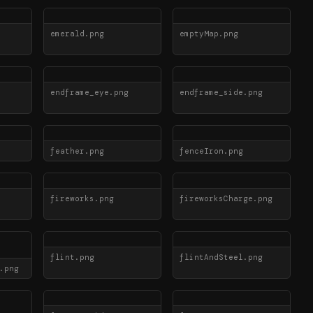
emerald.png
emptyMap.png
endframe_eye.png
endframe_side.png
feather.png
fenceIron.png
fireworks.png
fireworksCharge.png
flint.png
flintAndSteel.png
.png