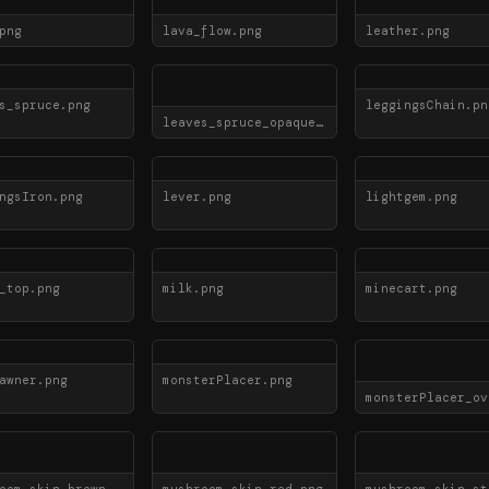
png
lava_flow.png
leather.png
s_spruce.png
leggingsChain.pn
leaves_spruce_opaque.png
ngsIron.png
lever.png
lightgem.png
_top.png
milk.png
minecart.png
awner.png
monsterPlacer.png