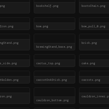
png
bookshelf.png
bootsChain.png
Iron.png
bow.png
bow_pull_0.png
ngStand.png
brick.png
brewingStand_base.png
s_side.png
cactus_top.png
cake.png
tGolden.png
carrotOnAStick.png
carrots.png
ron.png
cauldron_inner.p
cauldron_bottom.png