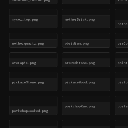
mushroom_inside.png
mycel_top.png
netherBrick.png
nethe
netherquartz.png
obsidian.png
oreCo
oreLapis.png
oreRedstone.png
paint
pickaxeStone.png
pickaxeWood.png
pisto
porkchopRaw.png
porta
porkchopCooked.png