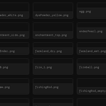
egg.png
wder_white.png
dyePowder_yellow.png
enderPearl.png
ntment_side.png
enchantment_top.png
Ender.png
farmland_dry.png
farmland_wet.png
0.png
fire_1.png
fireball.png
aw.png
fishingRod.png
fishingRod_empty