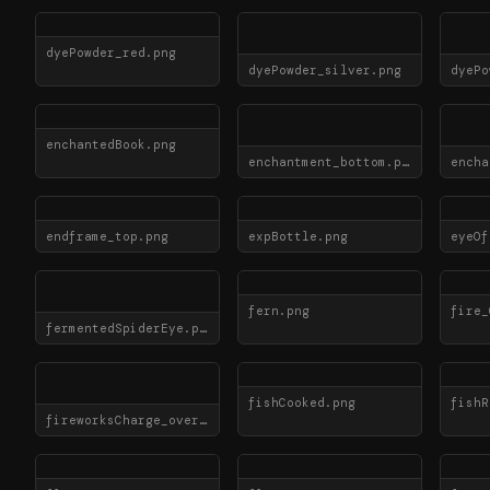
dyePowder_red.png
dyePowder_silver.png
dyePo
enchantedBook.png
enchantment_bottom.png
encha
endframe_top.png
expBottle.png
eyeOf
fern.png
fire_
fermentedSpiderEye.png
fishCooked.png
fishR
fireworksCharge_overlay.png