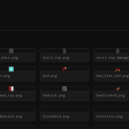
_base.png
anvil_top.png
n.png
bed.png
bed_feet_end.png
ead_top.png
bedrock.png
beefCooked.png
Emerald.png
blockGold.png
blockIron.png