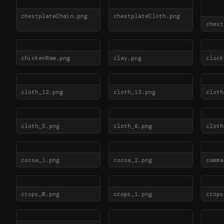
chestplateChain.png
chestplateCloth.png
chickenRaw.png
clay.png
clock
cloth_12.png
cloth_13.png
cloth
cloth_5.png
cloth_6.png
cloth
cocoa_1.png
cocoa_2.png
comma
crops_0.png
crops_1.png
crops