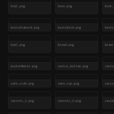
boat.png
bone.png
book.
bootsDiamond.png
bootsGold.png
boots
bowl.png
bread.png
brewi
bucketWater.png
cactus_bottom.png
cactu
cake_side.png
cake_top.png
carro
carrots_2.png
carrots_3.png
cauld