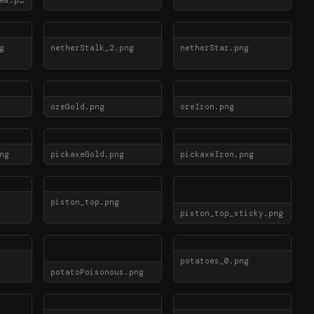
mushroom_skin_stem.png
g
netherStalk_2.png
netherStar.png
oreGold.png
oreIron.png
ng
pickaxeGold.png
pickaxeIron.png
piston_top.png
piston_top_sticky.png
potatoes_0.png
potatoPoisonous.png