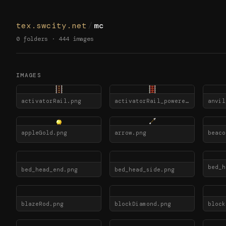
tex.swcity.net
/
mc
0 folders · 444 images
IMAGES
activatorRail.png
activatorRail_powered.png
anvil
appleGold.png
arrow.png
beaco
bed_h
bed_head_end.png
bed_head_side.png
blazeRod.png
blockDiamond.png
block