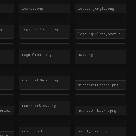
leaves.png
leaves_jungle.png
g
leggingsCloth.png
leggingsCloth_overlay.png
magmaCream.png
map.png
minecartChest.png
minecartFurnace.png
mushroomStew.png
monsterPlacer_overlay.png
mushroom_brown.png
musicBlock.png
mycel_side.png